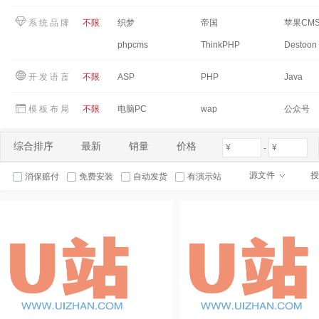
系统品牌
：
不限
织梦
帝国
苹果CM
phpcms
ThinkPHP
Destoon
开发语言
：
不限
ASP
PHP
Java
模板布局
：
不限
电脑PC
wap
公众号
综合排序
最新
销量
价格
-
源文件
授
消保赔付
免费安装
自动发货
有演示站