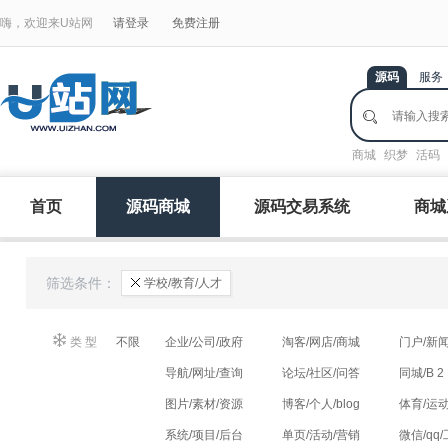
嗨，欢迎来U站网
请登录
免费注册
源码
服务
商城
织梦
活码
首页
源码商城
源码交易系统
商城
筛选条件：
学校/教育/人才
类型
：
不限
企业/公司/政府
淘客/网店/商城
门户/新闻
导航/网址/查询
论坛/社区/问答
同城/B 2
图片/素材/资源
博客/个人/blog
体育/运动
系统/项目/后台
单页/活动/营销
微信/qq