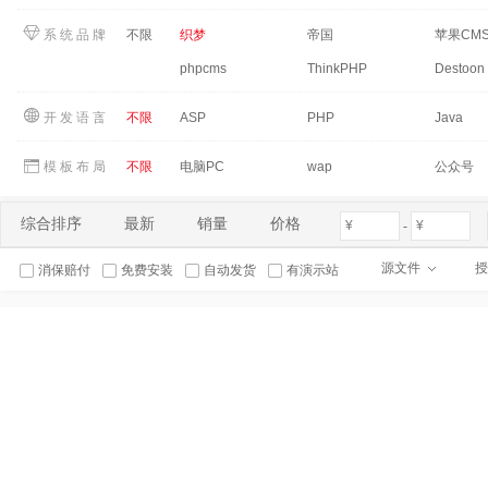
系统品牌
：
不限
织梦
帝国
苹果CM
phpcms
ThinkPHP
Destoon
开发语言
：
不限
ASP
PHP
Java
模板布局
：
不限
电脑PC
wap
公众号
综合排序
最新
销量
价格
-
源文件
授
消保赔付
免费安装
自动发货
有演示站