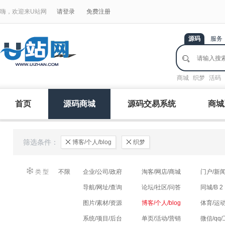
嗨，欢迎来U站网
请登录
免费注册
源码
服务
商城
织梦
活码
首页
源码商城
源码交易系统
商城
筛选条件：
博客/个人/blog
织梦
类型
：
不限
企业/公司/政府
淘客/网店/商城
门户/新闻
导航/网址/查询
论坛/社区/问答
同城/B 2
图片/素材/资源
博客/个人/blog
体育/运动
系统/项目/后台
单页/活动/营销
微信/qq