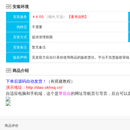

安装环境
安装服务
￥4.00
（额外,可选）
【要求说明】
伪静态
不需要
安装方式
提供管理权限
安装备注
暂无备注
版权声明
买卖双方应自行承担使用商品的版权责任。平台不负责版权审核

商品介绍
下单后源码自动发货！
（有搭建教程）
演示地址：http://dao.okhsq.cn/
自适应电脑和手机端，这个是
带后台
的网址导航页引导页，后台可以
商品评价